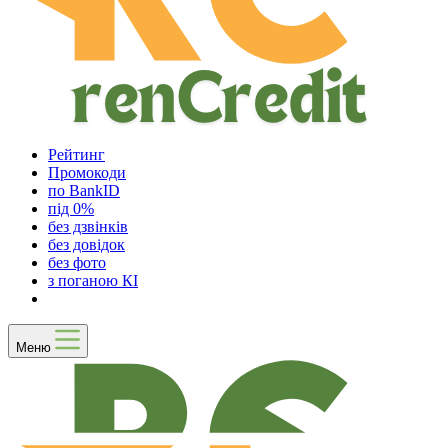
Рейтинг
Промокоди
по BankID
під 0%
без дзвінків
без довідок
без фото
з поганою КІ
Меню