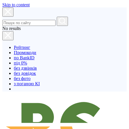
Skip to content
No results
Рейтинг
Промокоди
по BankID
під 0%
без дзвінків
без довідок
без фото
з поганою КІ