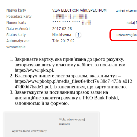
Закриваєте картку, яка прив’язана до цього рахунку,
авторизувавшись у власному кабінеті за посиланням
https://www.ipko.pl.
Власноруч пишете лист за зразком, вказаним тут –
https://www.pkobp.pl/media_files/8e4bcf7a-38c7-473b-a012-
47d00d7bade1.pdf, із запевненням, що карту знищено.
Завантажуєте за посиланням зразок заяви на
дистанційне закриття рахунку в PKO Bank Polski,
заповнюємо її за формою.