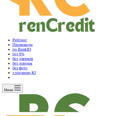
Рейтинг
Промокоди
по BankID
під 0%
без дзвінків
без довідок
без фото
з поганою КІ
Меню