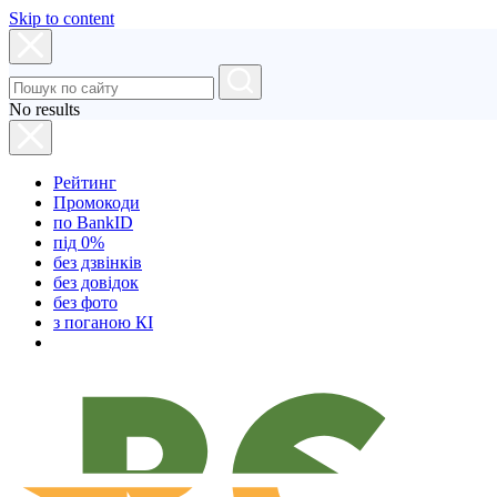
Skip to content
No results
Рейтинг
Промокоди
по BankID
під 0%
без дзвінків
без довідок
без фото
з поганою КІ