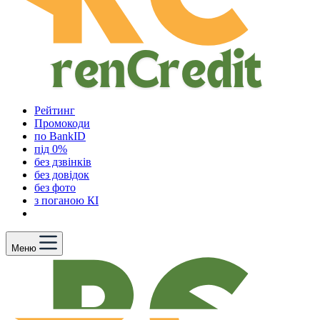
Рейтинг
Промокоди
по BankID
під 0%
без дзвінків
без довідок
без фото
з поганою КІ
Меню