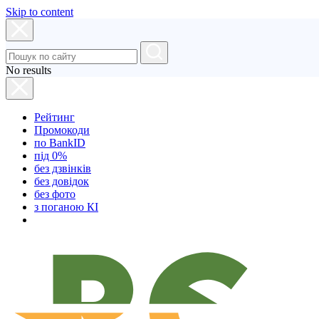
Skip to content
No results
Рейтинг
Промокоди
по BankID
під 0%
без дзвінків
без довідок
без фото
з поганою КІ