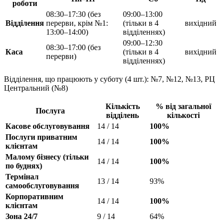
роботи
08:30–17:30 (без
09:00–13:00
Відділення
перерви, крім №1:
(тільки в 4
вихідний
13:00–14:00)
відділеннях)
09:00–12:30
08:30–17:00 (без
Каса
(тільки в 4
вихідний
перерви)
відділеннях)
Відділення, що працюють у суботу (4 шт.): №7, №12, №13, РЦ
Центральний (№8)
Кількість
% від загальної
Послуга
відділень
кількості
Касове обслуговування
14 / 14
100%
Послуги приватним
14 / 14
100%
клієнтам
Малому бізнесу (тільки
14 / 14
100%
по буднях)
Термінал
13 / 14
93%
самообслуговування
Корпоративним
14 / 14
100%
клієнтам
Зона 24/7
9 / 14
64%