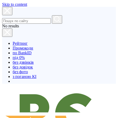
Skip to content
No results
Рейтинг
Промокоди
по BankID
під 0%
без дзвінків
без довідок
без фото
з поганою КІ