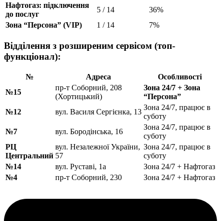
Нафтогаз: підключення
5 / 14
36%
до послуг
Зона “Персона” (VIP)
1 / 14
7%
Відділення з розширеним сервісом (топ-
функціонал):
№
Адреса
Особливості
пр-т Соборний, 208
Зона 24/7 + Зона
№15
(Хортицький)
“Персона”
Зона 24/7, працює в
№12
вул. Василя Сергієнка, 13
суботу
Зона 24/7, працює в
№7
вул. Бородінська, 16
суботу
РЦ
вул. Незалежної України,
Зона 24/7, працює в
Центральний
57
суботу
№14
вул. Руставі, 1а
Зона 24/7 + Нафтогаз
№4
пр-т Соборний, 230
Зона 24/7 + Нафтогаз