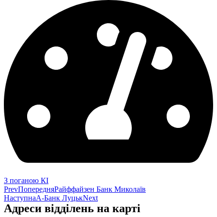
З поганою КІ
Prev
Попередня
Райффайзен Банк Миколаїв
Наступна
А-Банк Луцьк
Next
Адреси відділень на карті