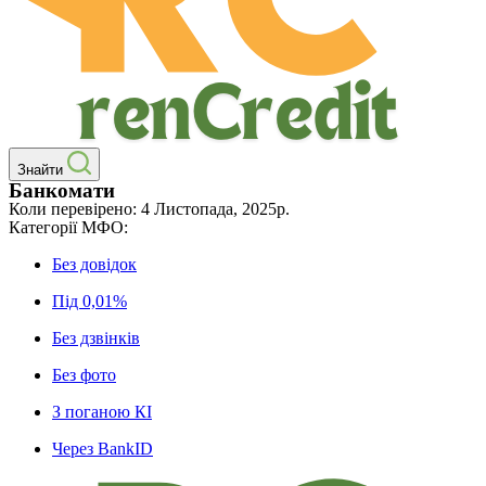
Знайти
Банкомати
Коли перевірено: 4 Листопада, 2025р.
Категорії МФО:
Без довідок
Під 0,01%
Без дзвінків
Без фото
З поганою КІ
Через BankID