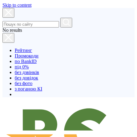
Skip to content
No results
Рейтинг
Промокоди
по BankID
під 0%
без дзвінків
без довідок
без фото
з поганою КІ