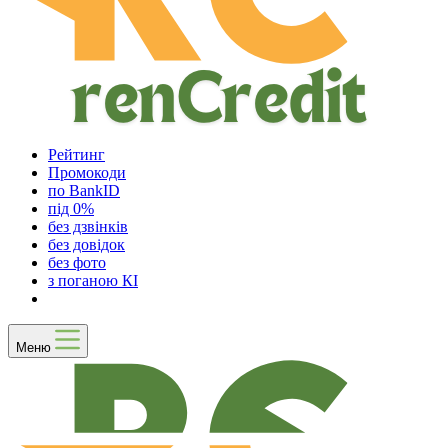
Рейтинг
Промокоди
по BankID
під 0%
без дзвінків
без довідок
без фото
з поганою КІ
Меню