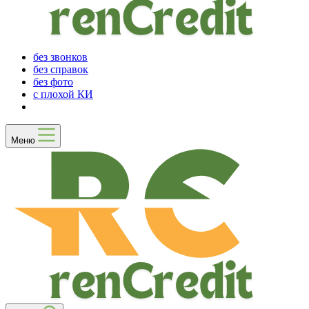
без звонков
без справок
без фото
с плохой КИ
Меню