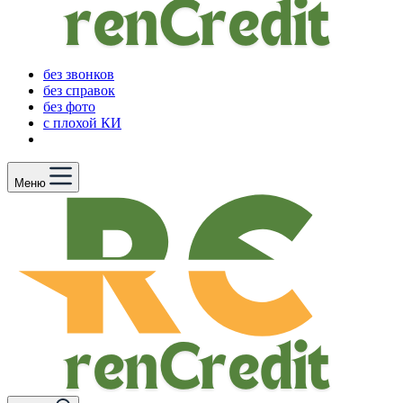
без звонков
без справок
без фото
с плохой КИ
Меню