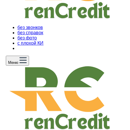
без звонков
без справок
без фото
с плохой КИ
Меню