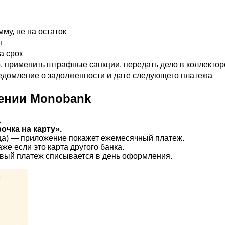
му, не на остаток
я
а срок
р, применить штрафные санкции, передать дело в коллектор
едомление о задолженности и дате следующего платежа
жении Monobank
.
очка на карту».
сяца) — приложение покажет ежемесячный платеж.
же если это карта другого банка.
рвый платеж списывается в день оформления.