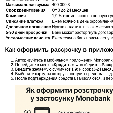
Максимальная сумма
400 000 ₴
Срок кредитования
От 3 до 24 месяцев
Комиссия
1,9 % ежемесячно на полную сум
Списание платежа
Ежемесячно в день оформлени
Досрочное погашение
Нужно оплатить всю комиссию з
5-90 дней просрочки
Банк может расторгнуть догово
Уведомление клиенту
Ежемесячно банк присылает ув
Как оформить рассрочку в прило
Авторизуйтесь в мобильном приложении Monobank
Перейдите в меню
«Кредиты»
→ выберите
«Расср
Введите желаемую сумму (от 1 ₴) и срок (3-24 ме
Выберите карту, на которую поступят средства — да
После подтверждения средства зачисляются, и пе