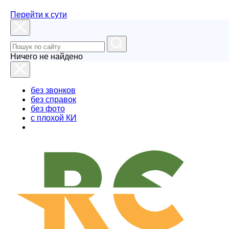
Перейти к сути
Ничего не найдено
без звонков
без справок
без фото
с плохой КИ